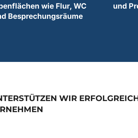
benflächen wie Flur, WC
und P
nd Besprechungsräume
UNTERSTÜTZEN WIR ERFOLGREIC
ERNEHMEN