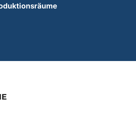
roduktionsräume
HE